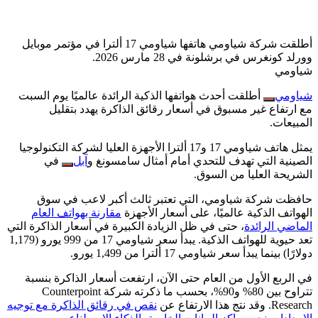
أطلقت شركة شياومي هاتفها شياومي 17 ألترا في مؤتمر موبايل
وورلد كونغرس في برشلونة في 28 مارس 2026.
شياومي
شياومي
أطلقت أحدث هواتفها الذكية الرائدة عالميًا يوم السبت
مع ارتفاع غير مسبوق في أسعار رقائق الذاكرة يهدد بتقليل
المبيعات.
يمثل هاتف شياومي 17 و17 ألترا الأجهزة العليا لشركة التكنولوجيا
الصينية التي تهدف للتحدي أمام أمثال سامسونغ و
آبل
في
الشريحة العليا من السوق.
حافظت شركة شياومي، التي تعتبر ثالث أكبر لاعب في سوق
الهواتف الذكية عالميًا، على أسعار الأجهزة
مقارنة بهواتف العام
الماضي الرائدة
، حتى في ظل الزيادة الكبيرة في أسعار الذاكرة التي
تعد حيوية للهواتف الذكية. يبدأ سعر شياومي 17 من 999 يورو (1,179
دولارًا) بينما يبدأ سعر شياومي 17 ألترا من 1,499 يورو.
في الربع الأول من العام حتى الآن، ارتفعت أسعار الذاكرة بنسبة
تتراوح بين 80% و90%، بحسب ما ذكرته شركة Counterpoint
Research. وقد نتج هذا الارتفاع عن
نقص في رقائق الذاكرة مع توجيه