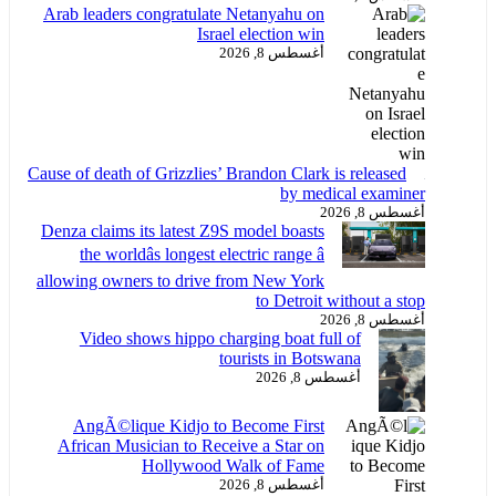
Arab leaders congratulate Netanyahu on
Israel election win
أغسطس 8, 2026
Cause of death of Grizzlies’ Brandon Clark is released
by medical examiner
أغسطس 8, 2026
Denza claims its latest Z9S model boasts
the worldâs longest electric range â
allowing owners to drive from New York
to Detroit without a stop
أغسطس 8, 2026
Video shows hippo charging boat full of
tourists in Botswana
أغسطس 8, 2026
AngÃ©lique Kidjo to Become First
African Musician to Receive a Star on
Hollywood Walk of Fame
أغسطس 8, 2026