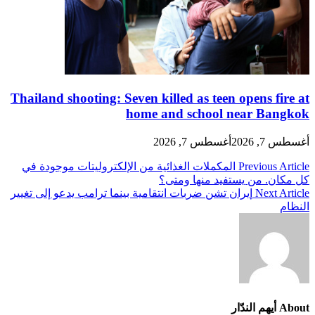
Thailand shooting: Seven killed as teen opens fire at
home and school near Bangkok
أغسطس 7, 2026
أغسطس 7, 2026
تصفّح
Previous Article
المكملات الغذائية من الإلكتروليتات موجودة في
كل مكان. من يستفيد منها ومتى؟
المقالات
Next Article
إيران تشن ضربات انتقامية بينما ترامب يدعو إلى تغيير
النظام
About أيهم الندّار