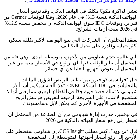
الإمدادات نحو مراكز البيانات الخاصة بالذكاء الاصطناعي
.
تعتبر الذاكرة مكونًا مكلفًا في الهاتف الذكي. وقد ترتفع أسعار
الهواتف الذكية بنسبة 13% في عام 2026، وفقًا لتوقعات Gartner من
فبراير. وتوقعات IDC سوق الهواتف الذكية أن تنخفض بنسبة 12.9%
في 2026 نتيجة أزمات الشرائح.
يعتقد المحللون أن الشركات التي تبيع الهواتف الأكثر تكلفة ستكون
أكثر حماية وقادرة على تحمل التكاليف.
تأتي غالبية حجم شياومي من الأجهزة متوسطة المدى، وهي فئة من
المحتمل أن تتأثر الطلب فيها بأي ارتفاع في الأسعار. بينما من غير
المحتمل أن تعوض أجهزتها العليا عن أي خسائر.
قال “فرانسيسكو جيرونيمو”، نائب الرئيس لشؤون البيانات
والتحليلات في IDC، لشبكة CNBC: “هذا العام سيكون أسوأ لأن
شياومي لا تملك حصة قوية جدًا في القطاع الرفيع، مما يعني أنها لا
تستطيع الاعتماد على الشريحة الرفيعة لتعويض هوامش الربح
المنخفضة في الأجهزة الأخرى كما يمكن لآبل وسامسونغ”.
في نوفمبر، حذرت إدارة شياومي من أن الصناعة من المحتمل أن
تضطر إلى رفع أسعار الهواتف الذكية في 2026.
قال “بن وود”، كبير محللي CCS Insight، إن شياومي ستضطر على
الأرجح إلى رفع أسعار أجهزتها المتوسطة إلى المنخفضة.