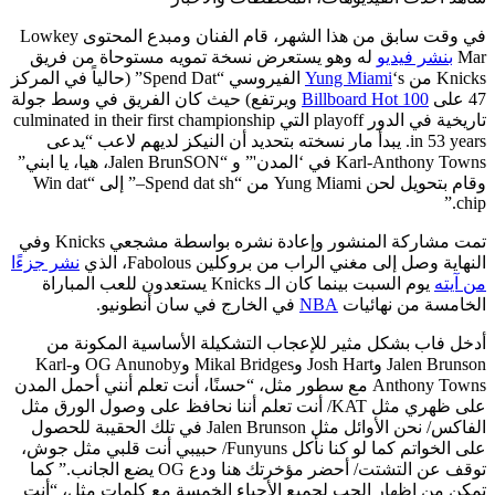
في وقت سابق من هذا الشهر، قام الفنان ومبدع المحتوى Lowkey
Mar
بنشر فيديو
له وهو يستعرض نسخة تمويه مستوحاة من فريق
Knicks من
Yung Miami
‘s الفيروسي “Spend Dat” (حالياً في المركز
47 على
Billboard Hot 100
ويرتفع) حيث كان الفريق في وسط جولة
تاريخية في الدور playoff التي culminated in their first championship
in 53 years. يبدأ مار نسخته بتحديد أن النيكز لديهم لاعب “يدعى
Karl-Anthony Towns في ‘المدن'” و “Jalen BrunSON، هيا، يا ابني”
وقام بتحويل لحن Yung Miami من “Spend dat sh–” إلى “Win dat
chip.”
تمت مشاركة المنشور وإعادة نشره بواسطة مشجعي Knicks وفي
النهاية وصل إلى مغني الراب من بروكلين Fabolous، الذي
نشر جزءًا
من آيته
يوم السبت بينما كان الـ Knicks يستعدون للعب المباراة
الخامسة من نهائيات
NBA
في الخارج في سان أنطونيو.
أدخل فاب بشكل مثير للإعجاب التشكيلة الأساسية المكونة من
Jalen Brunson وJosh Hart وMikal Bridges وOG Anunoby وKarl-
Anthony Towns مع سطور مثل، “حسنًا، أنت تعلم أنني أحمل المدن
على ظهري مثل KAT/ أنت تعلم أننا نحافظ على وصول الورق مثل
الفاكس/ نحن الأوائل مثل Jalen Brunson في تلك الحقيبة للحصول
على الخواتم كما لو كنا نأكل Funyuns/ حبيبي أنت قلبي مثل جوش،
توقف عن التشتت/ أحضر مؤخرتك هنا ودع OG يضع الجانب.” كما
تمكن من إظهار الحب لجميع الأحياء الخمسة مع كلمات مثل، “أنت