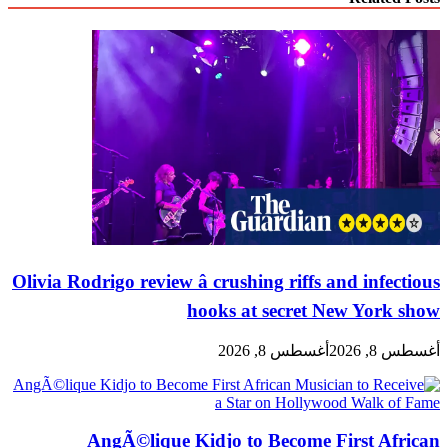
Olivia Rodrigo review â crushing riffs and infectious
hooks at secret New York show
أغسطس 8, 2026
أغسطس 8, 2026
AngÃ©lique Kidjo to Become First African