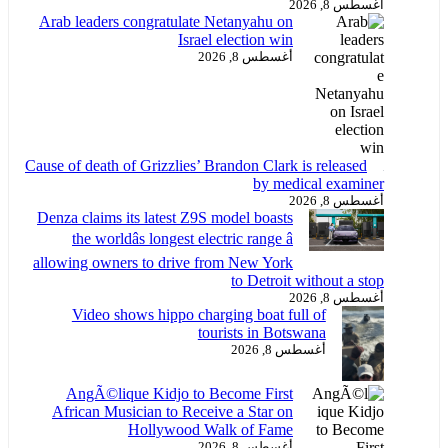
أغسطس 8, 2026
Arab leaders congratulate Netanyahu on
Israel election win
أغسطس 8, 2026
Cause of death of Grizzlies’ Brandon Clark is released
by medical examiner
أغسطس 8, 2026
Denza claims its latest Z9S model boasts
the worldâs longest electric range â
allowing owners to drive from New York
to Detroit without a stop
أغسطس 8, 2026
Video shows hippo charging boat full of
tourists in Botswana
أغسطس 8, 2026
AngÃ©lique Kidjo to Become First
African Musician to Receive a Star on
Hollywood Walk of Fame
أغسطس 8, 2026