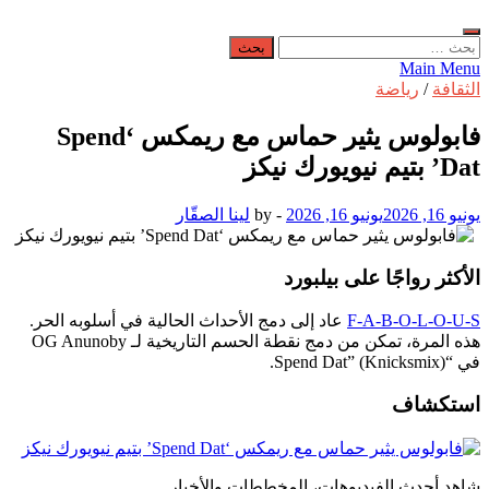
البحث
عن:
Main Menu
الثقافة
/
رياضة
فابولوس يثير حماس مع ريمكس ‘Spend
Dat’ بتيم نيويورك نيكز
يونيو 16, 2026
يونيو 16, 2026
-
by
لينا الصقّار
الأكثر رواجًا على بيلبورد
F-A-B-O-L-O-U-S
عاد إلى دمج الأحداث الحالية في أسلوبه الحر.
هذه المرة، تمكن من دمج نقطة الحسم التاريخية لـ OG Anunoby
في “Spend Dat” (Knicksmix).
استكشاف
شاهد أحدث الفيديوهات، المخططات والأخبار