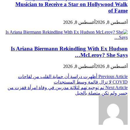
Musician to Receive a Star on Hollywood Walk
of Fame
أغسطس 8, 2026
أغسطس 8, 2026
Is Ariana Biermann Rekindling With Ex Hudson
McLeroy? She Says…
أغسطس 8, 2026
أغسطس 8, 2026
تصفّح
Previous Article
أظهرت دراسة أن حماية القلب من لقاحات
COVID لا تزال قائمة وسط المستجدات
المقالات
Next Article
تم توجيه تهم لثلاثة مدربين في وفاة امرأة قفزت من
جسر ولم تكن متصلة بالحبل