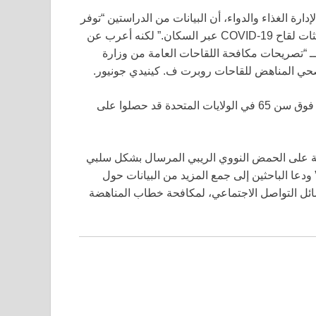
ة الغذاء والدواء، أن البيانات من الدراستين “توفر
أدلة قوية على توازن إيجابي بين الفائدة والمخاطر بالنسبة لتحديثات لقاح COVID-19 عبر السكان.” لكنه أعرب عن
ة بــ “تصريحات مكافحة اللقاحات العامة من وزارة
الصحي المناهض للقاحات روبرت ف. كينيدي جونيور.
فقط 17.5 في المئة من البالغين و22.6 في المئة من الأشخاص فوق سن 65 في الولايات المتحدة قد حصلوا على
 لقاح COVID-19 واللقاحات القائمة على الحمض النووي الريبي المرسال بشكل سلبي
ودعا الباحثين إلى جمع المزيد من البيانات حول
وسائل التواصل الاجتماعي، لمكافحة خطاب المناهضة