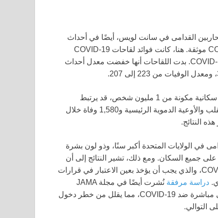
محاربين القدامى في سانت لويس، أيضًا في أحداث
القلب والأوعية الدموية الرئيسية والوفيات دون حالات COVID-19 موثقة. هنا، كانت فوائد لقاحات COVID-19
أقوى، مما يشير إلى أنه قد تم تجاهل أو عدم تشخيص حالات COVID-19. بدت اللقاحات أنها خفضت معدل أحداث
لاحظ الباحثون، “من خلال استقراء هذه التقديرات إلى مجموعة سكانية مكونة من 1 مليون شخص، قد يرتبط
التحصين بشكل معقول بتفادي حوالي 2,370 حدثًا من أحداث القلب والأوعية الدموية الرئيسية و1,580 وفاة خلال
ى في الولايات المتحدة أكبر سنًا، وذو لون بشرة
 على جميع السكان. ومع ذلك، تشير النتائج إلى أن
اللقاحات لا تزال تقدم حماية للقلب والأوعية الدموية ضد COVID-19، والذي يجب أن يؤخذ بعين الاعتبار في قرارات
دراسة مرفقة
نُشرت أيضًا في مجلة JAMA
Internal Medicine يوم الإثنين وجدت أن اللقاحات لا تزال تحمي مباشرة ضد COVID-19، مما يقلل من خطر دخول