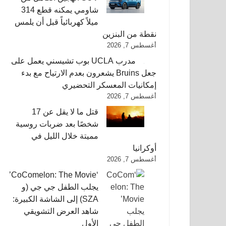
شاومي يمكنه قطع 314
ميلاً كهربائياً قبل أن يلمس
نقطة من البنزين
أغسطس 7, 2026
مدرب UCLA بوب تشيسني يعمل على
جعل Bruins يشعرون بعدم الارتياح مع بدء
إمكانيات المعسكر التحضيري
أغسطس 7, 2026
قتل ما لا يقل عن 17
شخصًا بعد ضربات روسية
مميتة خلال الليل في
أوكرانيا
أغسطس 7, 2026
‘CoComelon: The Movie’
يجلب الطفل جي جي (و
SZA) إلى الشاشة الكبيرة:
شاهد العرض التشويقي
الأول