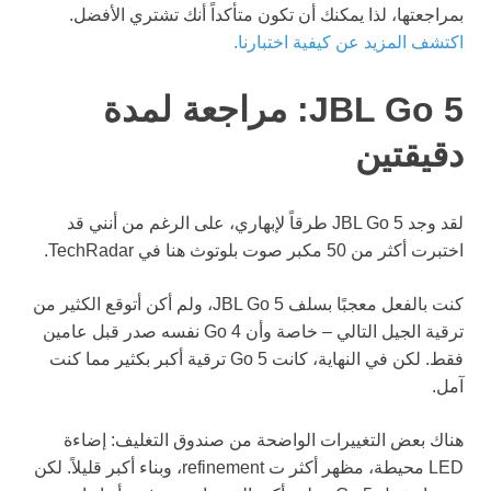
بمراجعتها، لذا يمكنك أن تكون متأكداً أنك تشتري الأفضل.
اكتشف المزيد عن كيفية اختبارنا.
JBL Go 5: مراجعة لمدة
دقيقتين
لقد وجد JBL Go 5 طرقاً لإبهاري، على الرغم من أنني قد
اختبرت أكثر من 50 مكبر صوت بلوتوث هنا في TechRadar.
كنت بالفعل معجبًا بسلف JBL Go 5، ولم أكن أتوقع الكثير من
ترقية الجيل التالي – خاصة وأن Go 4 نفسه صدر قبل عامين
فقط. لكن في النهاية، كانت Go 5 ترقية أكبر بكثير مما كنت
آمل.
هناك بعض التغييرات الواضحة من صندوق التغليف: إضاءة
LED محيطة، مظهر أكثر ت refinement، وبناء أكبر قليلاً. لكن