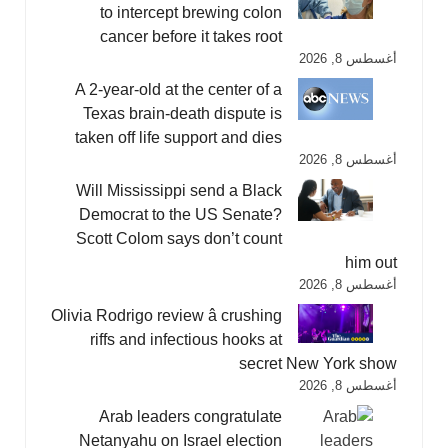
to intercept brewing colon
cancer before it takes root
أغسطس 8, 2026
A 2-year-old at the center of a
Texas brain-death dispute is
taken off life support and dies
أغسطس 8, 2026
Will Mississippi send a Black
Democrat to the US Senate?
Scott Colom says don’t count
him out
أغسطس 8, 2026
Olivia Rodrigo review â crushing
riffs and infectious hooks at
secret New York show
أغسطس 8, 2026
Arab leaders congratulate
Netanyahu on Israel election