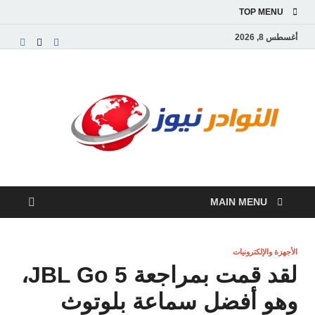
TOP MENU
أغسطس 8, 2026
النو
موقع
إخباري
نيوز
عربي
مستقل
ينقل
آخر
الأخبار
MAIN MENU
والتقارير
من
العالم
العربي
الأجهزة والإلكترونيات
والعالمي
لقد قمت بمراجعة JBL Go 5،
وهو أفضل سماعة بلوتوث