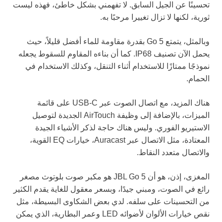
تحسينًا عن الجيل السابق. لا تفهمني بشكل خاطئ، فهذه ليست
ثورية، لكنها لا تزال تغييرا مرحبًا به.
وبالمثل، يتمتع Go 5 بقدرة مقاومة للماء أفضل قليلاً، حيث
يحمل الآن تصنيف IP68. كما أن بناءه المقاوم للسقوط يجعله
نموذجًا ممتازًا للاستخدام أثناء التنقل، وكذلك الاستخدام في
الحمام.
هناك المزيد، مع اتصال الصوت عبر USB-C على قائمة
الميزات، بالإضافة إلى وظيفة AirTouch الجديدة لتوصيل
الاستيريو الفوري. وليس هناك حاجة لذكر الأشياء الجيدة
المعتادة، مثل الاتصال عبر Auracast، خيارات EQ القوية،
والاتصال متعدد النقاط.
المغزى، إذن، هو أن JBL Go 5 هو مكبر صوت بلوتوث مصغر
رائع في الصوت، ومبني جيدًا، وبسعر معقول للغاية يقدم الكثير
من التحسينات على سلفه. لدي بعض الشكاوى البسيطة، مثل
نقص خيارات الألوان لأضوائه LED وعمر البطارية، الذي يمكن