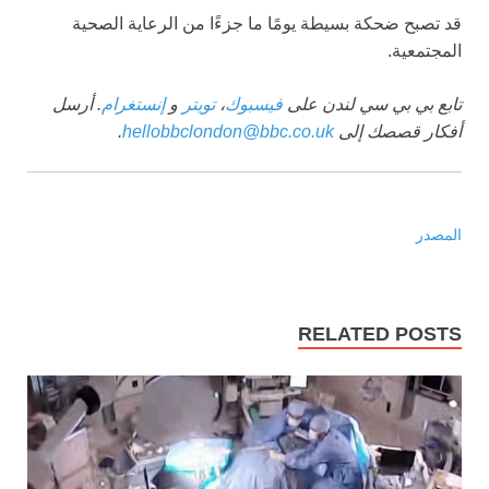
قد تصبح ضحكة بسيطة يومًا ما جزءًا من الرعاية الصحية
المجتمعية.
تابع بي بي سي لندن على
فيسبوك
،
تويتر
و
إنستغرام
. أرسل
أفكار قصصك إلى
hellobbclondon@bbc.co.uk
.
المصدر
RELATED POSTS