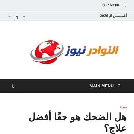
TOP MENU
أغسطس 8, 2026
النو
موقع
إخباري
نيوز
عربي
مستقل
ينقل
آخر
الأخبار
MAIN MENU
والتقارير
من
العالم
العربي
صحة
والعالمي
هل الضحك هو حقًا أفضل
علاج؟