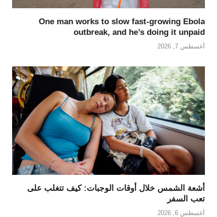
One man works to slow fast-growing Ebola
outbreak, and he’s doing it unpaid
أغسطس 7, 2026
أشعة الشمس خلال أوقات الوجبات: كيف تتغلب على
تعب السفر
أغسطس 6, 2026