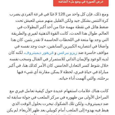
عرض الصورة في وضع ملء الشاشة
ومع ذلك، فإن كل واحد من 128 لاعبًا في قرعة الفردي يضرب
كرة التنس بشكل جيد ولكن القليل منهم مبني للعيش تحت
ضغط هائل في نقطة مهمة جدًا من أحد أكبر البطولات في
العالم. طوال هذا الحدث، كانت القوة الذهنية لفيري والطريقة
التي وجد بها متعة في اللحظات الحاسمة لا تقدر بثمن. كان هذا
واضحًا في انتصاريه الكبيرين السابقين، حيث وجد نفسه في
مواقف خاسرة ضد
زيزو بيرغس
و
غريغور ديميتروف
، لكنه كان
لديه الوعود والإيمان الذاتي للاستمرار في القتال وسحب نفسه
خلال شوط كسر التعادل الخامس. كان الأمر كذلك هنا، في أكبر
مباراة في حياة فيري، لحظة لا يمكن مقارنة أي شيء فيها
برحلته، والتي ألهمت أداء حياته.
كانت هناك علامات استفهام عديدة حول كيفية تعامل فيري مع
المراحل الأولى من ظهوره في مركز الملعب في جولة سابقة له
ضد ديميتروف، ولكن تلك الشكوك تبخرت بحلول الوقت الذي
هبط فيه بهدوء إلى الملعب أمام كوبيلي بعد ظهر الأربعاء. لم يكن