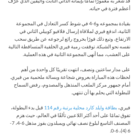
قد شعر به مغمورًا تمامًا بإيمانه الذاتي الثابت واليقين الذي عرّف
أعظم فترة في حياته.
بقيادة بمجموعه و6-4 في شوط كسر التعادل في المجموعة
الثانية، اندفع فيري لملاقاة إرسال فلافيو كوبيلي الثاني في
الارتفاع، وتبع ذلك فورًا بخروج رائع لرجوعه عن طريق سحب
نفسه نحو الشبكة. توقفت رمية فيري الخلفية المتساقطة التالية
على العشب، مما أنهى المجموعة الثانية في هذه العملية.
على مدار ساعتين ونصف، انتهت تقريبًا كل واحدة من أهم
لحظات هذه المباراة بعروض شجاعة وبسالة ملحمية من فيري.
أمام جمهور مركز الملعب المنذهل والمصدوم، رفض السماح
للبطولة التي يحلم بها أن تنتهي.
فيري،
بطاقة وايلد كارد محلية برتبة رقم 114
قبل بدء البطولة،
تفوق تمامًا على أحد أكثر اللاعبين تألقًا في العالم، حيث هزم
المصنف التاسع لبلوغ نصف نهائي ويمبلدون بفوز مذهل 6-4، 7-
6 (4)، 6-0.