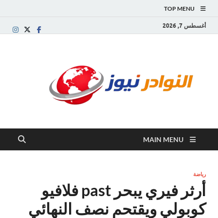
TOP MENU
أغسطس 7, 2026
النو
موقع
إخباري
نيوز
عربي
مستقل
ينقل آخر
الأخبار
والتقارير
MAIN MENU
من
العالم
العربي
والعالمي
رياضة
أرثر فيري يبحر past فلافيو
كوبولي ويقتحم نصف النهائي