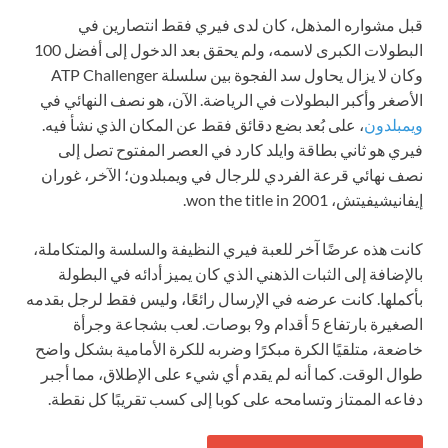
قبل مشواره المذهل، كان لدى فيري فقط انتصارين في
البطولات الكبرى لاسمه، ولم يحقق بعد الدخول إلى أفضل 100
وكان لا يزال يحاول سد الفجوة بين سلسلة ATP Challenger
الأصغر وأكبر البطولات في الرياضة. الآن، هو نصف النهائي في
ويمبلدون
، على بُعد بضع دقائق فقط عن المكان الذي نشأ فيه.
فيري هو ثاني بطاقة وايلد كارد في العصر المفتوح تصل إلى
نصف نهائي قرعة الفردي للرجال في ويمبلدون؛ الآخر، غوران
إيفانيشيفيتش، won the title in 2001.
كانت هذه عرضًا آخر للعبة فيري النظيفة والسلسة والمتكاملة،
بالإضافة إلى الثبات الذهني الذي كان يميز أدائه في البطولة
بأكملها. كانت عرضه في الإرسال رائعًا، وليس فقط لرجل بقدمه
الصغيرة بارتفاع 5 أقدام و9 بوصات. لعب بشجاعة وجرأة
خاضعة، متلقيًا الكرة مبكرًا وضربه للكرة الأمامية بشكل واضح
طوال الوقت. كما أنه لم يقدم أي شيء على الإطلاق، مما أجبر
دفاعه الممتاز وتسامحه على كوبا إلى كسب تقريبًا كل نقطة.