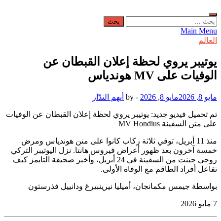
البحث
عن:
Main Menu
العالم
يوتيبر يروي لحظة إعلان القبطان عن
الوفيات على MV هوندياس
مايو 8, 2026
مايو 8, 2026
-
by
أيهم الندّار
تم تحميل فيديو جديد: يوتيبر يروي لحظة إعلان القبطان عن الوفيات
على متن السفينة MV Hondius
منذ 11 أبريل، توفي ثلاثة ركاب كانوا على متن هوندياس ومرض
خمسة آخرون بعد ظهور أعراض فيروس هانتا. نزل اليوتيبر التركي
روحي جينت من السفينة في 24 أبريل، وأخبر صحيفة التايمز كيف
تفاعل أفراد الطاقم مع الوفاة الأولى.
بواسطة جيمس مكمانجان، أميليا نيرينبيرغ ودانييل فذرستون
7 مايو 2026