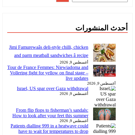
أحدث المنشورات
Jimi Famurewaâs deli-style chilli, chicken
and parm meatball sandwiches â recipe
أغسطس 9, 2026
Tour de France Femmes: Niewiadoma and
Vollering fight for yellow on final stage –
live updates
أغسطس 9, 2026
Israel, US spar over Gaza withdrawal
أغسطس 9, 2026
From flip flops to fisherman’s sandals:
How to look after your feet this summer
أغسطس 9, 2026
Patients dialling 999 in a heatwave could
have to wait for temperatures to drop