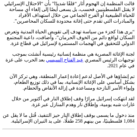
قالت المنظمة إن الهجوم أثار “قلقًا شديدًا” بأن “الاحتلال الإسرائيلي
لا يقتل الفلسطينيين فحسب، بل يسعى أيضًا إلى إلغاء أي مساحة
للحياة الطبيعية أو الفرح الجماعي من خلال استهداف الأفراد
والمبادرات التي تقدم حتى إغاثة محدودة للسكان المحاصرين”.
“يرى هذا كجزء من سياسة تهدف إلى تقويض الحياة المدنية وتعرض
السكان لواقع دائم من الخوف الحرمان”، وأضافت، داعية المجتمع
الدولي للتحقيق في الهجمات المستمرة لإسرائيل في قطاع غزة.
لجنة الإغاثة المصرية هي منظمة إنسانية رئيسية أنشئت بموجب
توجيهات الرئيس المصري
عبد الفتاح السيسي
بعد الحرب على غزة
في عام 2021.
تم إنشاؤها في الأصل لدعم إعادة إعمار المنطقة، وهي تركز الآن
بشكل أساسي على الإغاثة الإنسانية، بما في ذلك توزيع الطعام،
وإيواء الأسر النازحة ومساعدة في إزالة الأنقاض والحطام.
لقد انتهكت إسرائيل مرارًا وقف إطلاق النار في أكتوبر من خلال
غارات شبه يومية، وإطلاق نار وهدم المنازل عبر غزة.
منذ دخول ما يسمى بوقف إطلاق النار حيز التنفيذ، قُتل ما لا يقل عن
1,084 فلسطينيًا، من بينهم 258 طفلًا، على يد النيران الإسرائيلية.