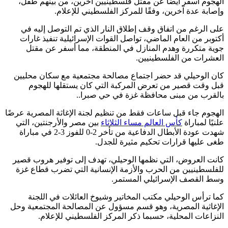
الهجوم أسفر أيضًا عن مقتل فلسطينيين آخرين، من بينهم طفل،
وإصابة عدة آخرين، وفقًا للمركز الفلسطيني للإعلام.
على الرغم من اتفاق وقف إطلاق النار الذي تم التوصل إليه في
أكتوبر من العام الماضي، تواصل القوات الإسرائيلية تنفيذ غارات
جوية متكررة وهدم المنازل في المنطقة، مما أسفر عن مقتل
العشرات من الفلسطينيين.
كان الوحيلي قد حضر اجتماع مصالحة مجتمعية مع سكان محليين
قبل وقت قصير من تعرض المركبة التي كان يستقلها للهجوم
بالقرب من مبنى محافظة غزة في حي صبرا..
الهجوم جاء قبل ساعات فقط من تنظيم لجنة الإغاثة المصرية عرضًا
علنيًا لمباراة
كأس العالم مساء الثلاثاء
بين مصر والأرجنتين، التي
شهدت عودة الأبطال الدفاعية من تأخر 2-0 للفوز 3-2 في مباراة
طغى عليها قرارات تحكيم مثيرة للجدل.
كانت العروض، التي نظمها الوحيلي، تهدف إلى توفير هروب قصير
للفلسطينيين من الحرب والأزمة الإنسانية التي تضرب قطاع غزة
وسط القصف الإسرائيلي المستمر.
كما ترأس الوحيلي مكتب المخاتير وشيوخ العائلات في اللجنة
الإغاثية المصرية، وهو قسم مسؤول عن المصالحة المجتمعية وحل
النزاعات المحلية، حسبما ذكر المركز الفلسطيني للإعلام.