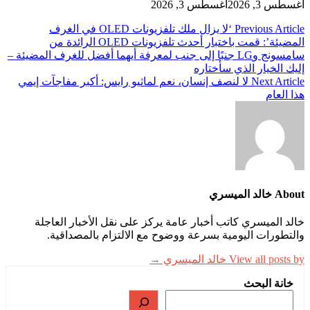
أغسطس 3, 2026
أغسطس 3, 2026
تصفّح
Previous Article
‘لا يزال ملك تلفزيونات OLED في الغرف
المضيئة’: قمت باختبار أحدث تلفزيونات OLED الرائدة من
المقالات
سامسونج وLG جنبًا إلى جنب لمعرفة أيهما أفضل للغرف المضيئة –
إليك الخيار الذي سأختاره
Next Article
لا لنصف إنسان، نعم لماثيو رايس: أكبر مفاجآت إيمي
هذا العام
About خالد الميسري
خالد الميسري كاتب أخبار عامة يركز على نقل الأخبار العاجلة
والتطورات اليومية بسرعة ووضوح مع الالتزام بالمصداقية.
View all posts by خالد الميسري →
خانة البحث