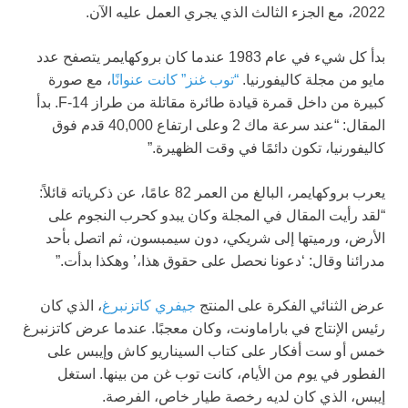
2022، مع الجزء الثالث الذي يجري العمل عليه الآن.
بدأ كل شيء في عام 1983 عندما كان بروكهايمر يتصفح عدد
مايو من مجلة كاليفورنيا.
“توب غنز” كانت عنوانًا
، مع صورة
كبيرة من داخل قمرة قيادة طائرة مقاتلة من طراز F-14. بدأ
المقال: “عند سرعة ماك 2 وعلى ارتفاع 40,000 قدم فوق
كاليفورنيا، تكون دائمًا في وقت الظهيرة.”
يعرب بروكهايمر، البالغ من العمر 82 عامًا، عن ذكرياته قائلاً:
“لقد رأيت المقال في المجلة وكان يبدو كحرب النجوم على
الأرض، ورميتها إلى شريكي، دون سيمبسون، ثم اتصل بأحد
مدرائنا وقال: ‘دعونا نحصل على حقوق هذا،’ وهكذا بدأت.”
عرض الثنائي الفكرة على المنتج
جيفري كاتزنبرغ
، الذي كان
رئيس الإنتاج في باراماونت، وكان معجبًا. عندما عرض كاتزنبرغ
خمس أو ست أفكار على كتاب السيناريو كاش وإيبس على
الفطور في يوم من الأيام، كانت توب غن من بينها. استغل
إيبس، الذي كان لديه رخصة طيار خاص، الفرصة.