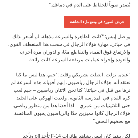
تُصدر صوتاً للحفاظ على الدم في دماغك.”
عرض الصورة في وضع ملء الشاشة
يواصل إيبس: “كانت الظاهرة والسرعة مذهلة. لم أشعر بذلك
في حياتي. مهارة هؤلاء الرجال في سحب هذا المنعطف القوي،
والارتفاع فوق القمة، والتقاطع معًا، والدوران مرة أخرى،
والعودة وإجراء عمليات مرتفعة السرعة كانت رائعة.
“عندما نزلت، اتصلت بشريكي وقلت: ‘جيم، هذا ليس ما كنا
نعتقد أنه. هؤلاء الرجال رياضيون، إنهم أقوياء، هذه السرعة لم
نرها من قبل في حياتنا.’ كنا نحن الاثنان رياضيين – جيم لعب
كرة القدم في المدرسة الثانوية، ولعبت الهوكي على الجليد
حتى الثلاثينيات من عمري – لذا أخذنا هذا من منظور رياضي.
هؤلاء الرجال كانوا مميزين جدًا والرياضيون يحبون المنافسة
مع بعضهم البعض.”
لكن بينما كان إيبس يشاهد طائرات F-14 تأخذ off وتأخذ