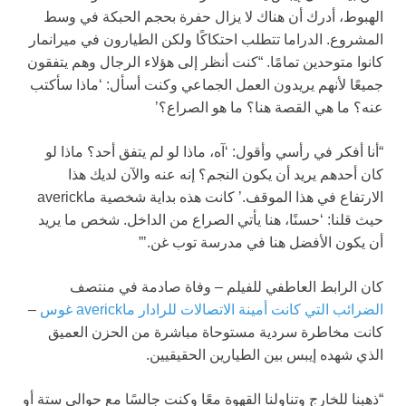
الهبوط، أدرك أن هناك لا يزال حفرة بحجم الحبكة في وسط
المشروع. الدراما تتطلب احتكاكًا ولكن الطيارون في ميرانمار
كانوا متوحدين تمامًا. “كنت أنظر إلى هؤلاء الرجال وهم يتفقون
جميعًا لأنهم يريدون العمل الجماعي وكنت أسأل: ‘ماذا سأكتب
عنه؟ ما هي القصة هنا؟ ما هو الصراع؟’
“أنا أفكر في رأسي وأقول: ‘آه، ماذا لو لم يتفق أحد؟ ماذا لو
كان أحدهم يريد أن يكون النجم؟ إنه عنه والآن لديك هذا
الارتفاع في هذا الموقف.’ كانت هذه بداية شخصية ماaverick
حيث قلنا: ‘حسنًا، هنا يأتي الصراع من الداخل. شخص ما يريد
أن يكون الأفضل هنا في مدرسة توب غن.’”
كان الرابط العاطفي للفيلم – وفاة صادمة في منتصف
الضرائب التي كانت أمينة الاتصالات للرادار ماaverick غوس
–
كانت مخاطرة سردية مستوحاة مباشرة من الحزن العميق
الذي شهده إيبس بين الطيارين الحقيقيين.
“ذهبنا للخارج وتناولنا القهوة معًا وكنت جالسًا مع حوالي ستة أو