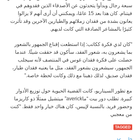
سبعة رجال وبدأوا يتحدثون عن الأصدقاء الذين فقدوهم في
فيتنام. كان هذا بعد 15 عامًا، ويمكنني أن أرى أنهم لا يزالوا
يعانون بشدة من فقدان زملائهم والطيارين الآخرين وقد تأثرت
كثيرًا بالمشاعر الصادقة التي كانت لديهم.
“كان لدي فكرة ككاتب: إذا استطعت إقناع الجمهور بالشعور
بما يشعرون به، شعور الفقد، سأكون قد حققت شيئًا. عندما
حصلت على فكرة فقدان غوس في المنتصف لأنه سيجلب
الجمهور، سيشعرون بشعور الفقد، مثل ما يعنيه فقدان طيار،
فقدان صديق، لذلك ذهبنا مع ذلك وكانت لحظة خاصة.”
مع تطور السيناريو، كانت القضية الحيوية حول توزيع الأدوار
كبيرة. تطلب دور بيت “ماaverick” ميتشيل ممثلًا ذو كاريزما
وحضور فريد. بالنسبة لإيبس، كان هناك خيار واحد فقط. “كنت
من معجبي
TAGGED