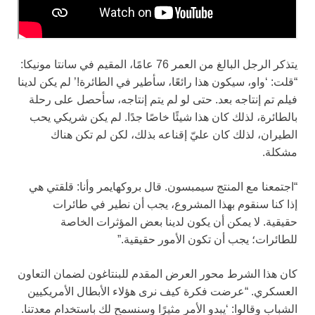
يتذكر الرجل البالغ من العمر 76 عامًا، المقيم في سانتا مونيكا:
“قلت: ‘واو، سيكون هذا رائعًا، سأطير في الطائرة!’ لم يكن لدينا
فيلم تم إنتاجه بعد. حتى لو لم يتم إنتاجه، سأحصل على رحلة
بالطائرة، لذلك كان هذا شيئًا خاصًا جدًا. لم يكن شريكي يحب
الطيران، لذلك كان عليّ إقناعه بذلك، لكن لم تكن هناك
مشكلة.
“اجتمعنا مع المنتج سيمبسون. قال بروكهايمر وأنا: قلقتي هي
إذا كنا سنقوم بهذا المشروع، يجب أن نطير في طائرات
حقيقية. لا يمكن أن يكون لدينا بعض المؤثرات الخاصة
للطائرات؛ يجب أن تكون الأمور حقيقية.”
كان هذا الشرط محور العرض المقدم للبنتاغون لضمان التعاون
العسكري. “عرضت فكرة كيف نرى هؤلاء الأبطال الأمريكيين
الشباب وقالوا: ‘يبدو الأمر مثيرًا وسنسمح لك باستخدام معدتنا.