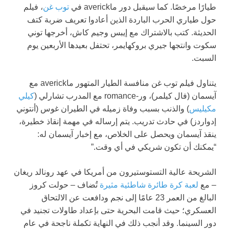
طيارًا مرخصًا. كما سيقبل دور ماaverick في
توب غن
، فيلم
حول طياري الحرب الباردة الذين أعادوا تعريف ضربة كتف
الحديثة. كتب بالاشتراك مع إيبس وجيم كاش، أخرجها توني
سكوت وانتجها جيري بروكهايمر، تحتفل بعيدها الأربعين يوم
السبت.
يتناول فيلم توب غن منافسة الطيار المتهور ماaverick مع
آيسمان (فال كيلمر)، ور-romance مع المدرب تشارلي (
كيلي
مكيليس
) والذنب بسبب وفاة زميله في الطيران غوس (أنتوني
إدواردز) في حادث تدريب. يتم إرساله في مهمة إنقاذ خطيرة،
ينقذ آيسمان ويحصل على الخلاص، مع إخبار آيسمان له:
“يمكنك أن تكون شريكي في أي وقت.”
الشريحة عالية التستوستيرون من أمريكا في عهد رونالد ريغان
– مع
لعبة كرة طائرة شاطئية مثيرة
تُضاف – حولت كروز
البالغ من العمر 23 عامًا إلى نجم ودافعت عن الالتحاق
العسكري؛ حيث قامت البحرية حتى بإعداد طاولات تجنيد في
دور السينما. وقد أنجب ذلك في النهاية تكملة ناجحة في عام