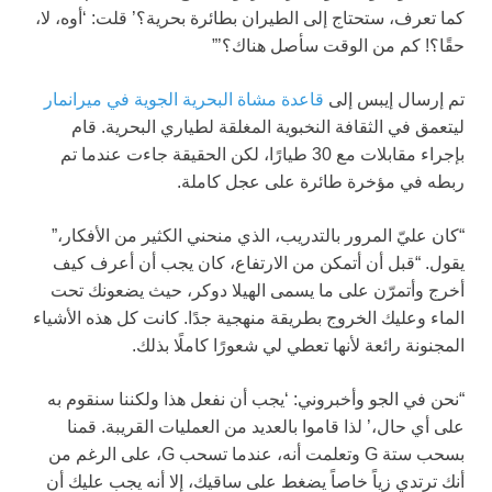
كما تعرف، ستحتاج إلى الطيران بطائرة بحرية؟’ قلت: ‘أوه، لا،
حقًا؟! كم من الوقت سأصل هناك؟’”
تم إرسال إيبس إلى
قاعدة مشاة البحرية الجوية في ميرانمار
ليتعمق في الثقافة النخبوية المغلقة لطياري البحرية. قام
بإجراء مقابلات مع 30 طيارًا، لكن الحقيقة جاءت عندما تم
ربطه في مؤخرة طائرة على عجل كاملة.
“كان عليّ المرور بالتدريب، الذي منحني الكثير من الأفكار،”
يقول. “قبل أن أتمكن من الارتفاع، كان يجب أن أعرف كيف
أخرج وأتمرّن على ما يسمى الهيلا دوكر، حيث يضعونك تحت
الماء وعليك الخروج بطريقة منهجية جدًا. كانت كل هذه الأشياء
المجنونة رائعة لأنها تعطي لي شعورًا كاملًا بذلك.
“نحن في الجو وأخبروني: ‘يجب أن نفعل هذا ولكننا سنقوم به
على أي حال،’ لذا قاموا بالعديد من العمليات القريبة. قمنا
بسحب ستة G وتعلمت أنه، عندما تسحب G، على الرغم من
أنك ترتدي زياً خاصاً يضغط على ساقيك، إلا أنه يجب عليك أن