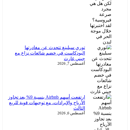
توري سبلينغ تتحدث عن مغادرتها
البودكاست في خضم شائعات نزاع مع
جيني غارث
أغسطس 7, 2026
ارتفعت أسهم Airbnb بنسبة 9% بعد تجاوز
الأرباح والإيرادات، مع توجيهات قوية للربع
الثالث
أغسطس 6, 2026