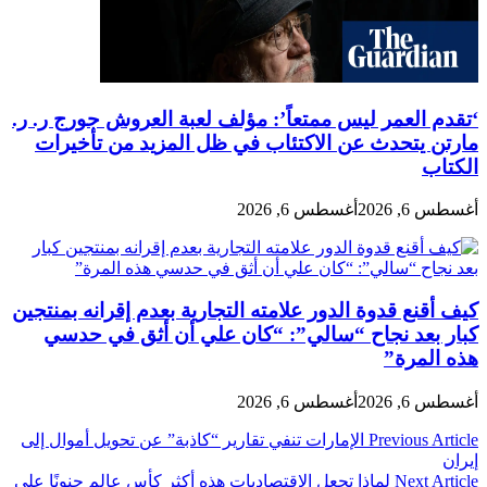
‘تقدم العمر ليس ممتعاً’: مؤلف لعبة العروش جورج ر. ر.
مارتن يتحدث عن الاكتئاب في ظل المزيد من تأخيرات
الكتاب
أغسطس 6, 2026
أغسطس 6, 2026
كيف أقنع قدوة الدور علامته التجارية بعدم إقرانه بمنتجين
كبار بعد نجاح “سالي”: “كان علي أن أثق في حدسي
هذه المرة”
أغسطس 6, 2026
أغسطس 6, 2026
تصفّح
Previous Article
الإمارات تنفي تقارير “كاذبة” عن تحويل أموال إلى
إيران
المقالات
Next Article
لماذا تجعل الاقتصاديات هذه أكثر كأس عالم جنونًا على