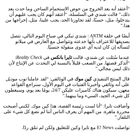
“أعتقد أنه بعد الخروج من حوض الاستحمام الساخن وما حدث بعد
ذلك،” قالت شندي في السلسلة، “أعتقد أنهم كان يجب عليهم أن
يتدخلوا، مثل، حسنًا، لقد تجاوزنا الحد، يجب علينا، مثل، إخراجها من
هذا.”
أيضًا في حلقة
ANTM
: شندي تبكي في صباح اليوم التالي، تتصل
بصديقها للاعتراف بأنها خدعته وتتواصل مع العارض في ميلانو
لتسأله إن كان لديه أي عدوى منقولة جنسيًا.
عندما سُئلت عن شندي، قالت
تايرا بانكس
في
Reality Check
:
“أتذكر قصتها. من الصعب قليلاً بالنسبة لي التحدث عن الإنتاج لأن
ذلك ليس مجالي.”
قال المنتج التنفيذي
كين موك
في الوثائقي: “لقد عاملنا
توب موديل
على أنه وثائقي وأخبرنا الفتيات في اليوم الأول، سنراجع القواعد
معهن، سيكون هناك كاميرات عليكن 24/7، يومًا بعد يوم، وسيغطون
كل شيء، الجيد، السيء وما بينهما.”
وأضافت تايرا: “أنا لست رئيسة القصة، هذا كين موك. لكنني أصبحت
محررة ماهرة. من المهم أن يعرف الناس أننا لم نضع كل شيء على
التلفاز.”
تواصلت E! News مع تايرا وكين للتعليق ولكن لم تتلق ردًا.