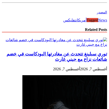
المصدر
News
Tagged
أمريكا
نتفليكس
Related Posts
توري سبلينغ تتحدث عن مغادرتها البودكاست في خضم
شائعات نزاع مع جيني غارث
أغسطس 7, 2026
أغسطس 7, 2026