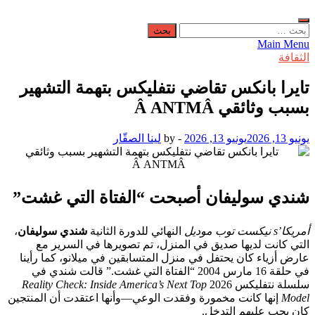
البحث
عن:
Main Menu
الثقافة
تايرا بانكس تقاضي نتفليكس بتهمة التشهير
بسبب وثائقي Â ANTMÂ
يونيو 13, 2026
يونيو 13, 2026
-
by
لينا الصقّار
شندي سوليفان أصبحت “الفتاة التي غشت”
أمريكا’s نيكست توب موديل
النهائي للدورة الثانية
شندي سوليفان
،
التي كانت لديها صديق في المنزل، تم تصويرها في السرير مع
عارض أزياء كان يحتفل في منزل المتسابقين في ميلانو، كما رأينا
في حلقة 16 مارس 2004 “الفتاة التي غشت.” قالت شندي في
سلسلة نتفليكس 2026
Reality Check: Inside America’s Next Top
Model
إنها كانت مخمورة وفقدت الوعي—وأنها اعتقدت أن المنتجين
كان يجب عليهم التدخل.