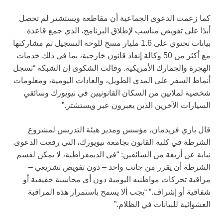
كما زعمت الدعوى الجماعية أن مقاطعة ويستشتر لم تحصل
أبدًا على تفويض مناسب لإطلاق البرنامج، الذي جمع قاعدة
بيانات تحتوي على 1.6 مليار مسح للوحة التسجيل تم مشاركتها
مع أكثر من 50 وكالة إنفاذ قانون خارجية، بما في ذلك خدمات
الهجرة والجمارك الأمريكية. وقالت الشكوى إن الشبكة “تسجل
أنماط السفر على المدى الطويل، والعادات اليومية، ومعلومات
شخصية لملايين من السكان القانونيين في نيويورك وسائقي
السيارات الآخرين الذين يعبرون عبر ويستشتر.”
قال باري فريدمان، مؤسس ومدير هيئة التدريس لمشروع
الشرطة في كلية القانون بجامعة نيويورك، التي رفعت الدعوى
نيابة عن أربعة من السائقين: “في الديمقراطية، لا يمكن لقسم
الشرطة أن يقرر من جانب واحد – دون تفويض تشريعي –
مراقبة تحركات مواطنيه اليومية دون أي محاسبة حقيقية أو
شفافية أو إشراف.” “يجب ألا يسمح باستمرار هذه المراقبة
العشوائية للبيانات في الظلام.”