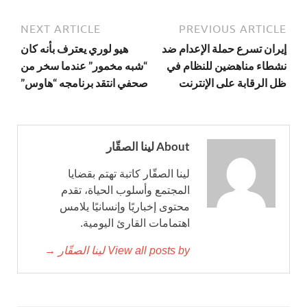
NEXT ARTICLE
PREVIOUS ARTICLE
إيران تسرع حملة الإعدام ضد
هيو لوري يعترف بأنه كان
نشطاء مناهضين للنظام في
“شبه مخمور” عندما سخر من
ظل الرقابة على الإنترنت
صحفي انتقد برنامجه “هاوس”
About لينا الصقّار
لينا الصقّار كاتبة تهتم بقضايا
المجتمع وأسلوب الحياة، تقدم
محتوى إخباريًا وإنسانيًا يلامس
اهتمامات القارئ اليومية.
View all posts by لينا الصقّار →