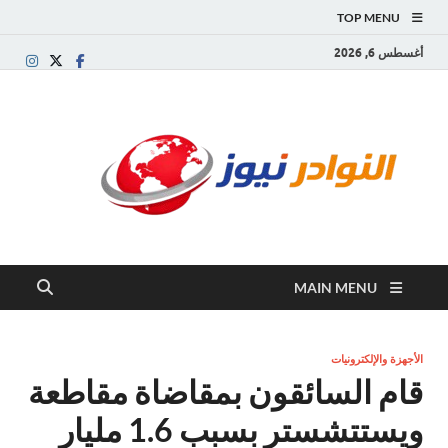
TOP MENU
أغسطس 6, 2026
النو
موقع
إخباري
نيوز
عربي
مستقل
ينقل
آخر
الأخبار
MAIN MENU
والتقارير
من
العالم
العربي
الأجهزة والإلكترونيات
والعالمي
قام السائقون بمقاضاة مقاطعة
ويستتشستر بسبب 1.6 مليار