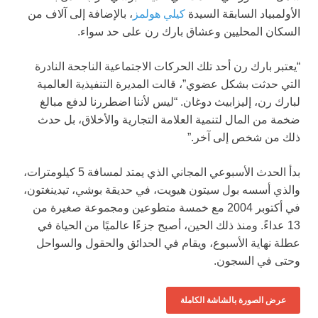
الأولمبياد السابقة السيدة
كيلي هولمز
، بالإضافة إلى آلاف من
السكان المحليين وعشاق بارك رن على حد سواء.
“يعتبر بارك رن أحد تلك الحركات الاجتماعية الناجحة النادرة
التي حدثت بشكل عضوي”، قالت المديرة التنفيذية العالمية
لبارك رن، إليزابيث دوغان. “ليس لأننا اضطررنا لدفع مبالغ
ضخمة من المال لتنمية العلامة التجارية والأخلاق، بل حدث
ذلك من شخص إلى آخر.”
بدأ الحدث الأسبوعي المجاني الذي يمتد لمسافة 5 كيلومترات،
والذي أسسه بول سيتون هيويت، في حديقة بوشي، تيدينغتون،
في أكتوبر 2004 مع خمسة متطوعين ومجموعة صغيرة من
13 عداءً. ومنذ ذلك الحين، أصبح جزءًا عالميًا من الحياة في
عطلة نهاية الأسبوع، ويقام في الحدائق والحقول والسواحل
وحتى في السجون.
عرض الصورة بالشاشة الكاملة