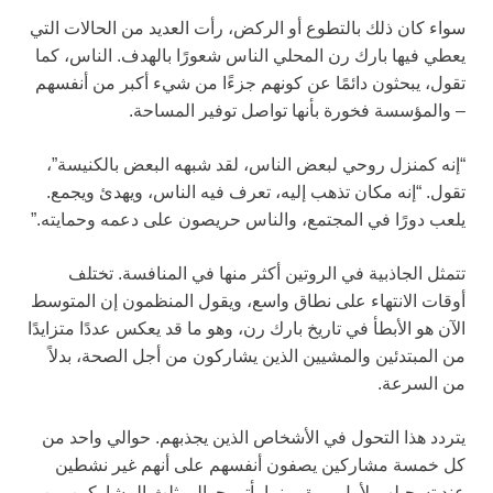
سواء كان ذلك بالتطوع أو الركض، رأت العديد من الحالات التي
يعطي فيها بارك رن المحلي الناس شعورًا بالهدف. الناس، كما
تقول، يبحثون دائمًا عن كونهم جزءًا من شيء أكبر من أنفسهم
– والمؤسسة فخورة بأنها تواصل توفير المساحة.
“إنه كمنزل روحي لبعض الناس، لقد شبهه البعض بالكنيسة”،
تقول. “إنه مكان تذهب إليه، تعرف فيه الناس، ويهدئ ويجمع.
يلعب دورًا في المجتمع، والناس حريصون على دعمه وحمايته.”
تتمثل الجاذبية في الروتين أكثر منها في المنافسة. تختلف
أوقات الانتهاء على نطاق واسع، ويقول المنظمون إن المتوسط
الآن هو الأبطأ في تاريخ بارك رن، وهو ما قد يعكس عددًا متزايدًا
من المبتدئين والمشيين الذين يشاركون من أجل الصحة، بدلاً
من السرعة.
يتردد هذا التحول في الأشخاص الذين يجذبهم. حوالي واحد من
كل خمسة مشاركين يصفون أنفسهم على أنهم غير نشطين
عند تسجيلهم لأول مرة، بينما يأتي حوالي ثلث المشاركين من