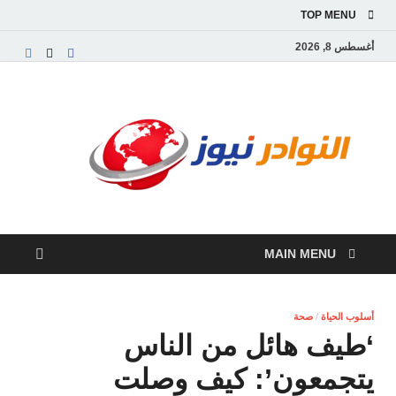
TOP MENU
أغسطس 8, 2026
النو
موقع
إخباري
نيوز
عربي
مستقل
ينقل
آخر
الأخبار
MAIN MENU
والتقارير
من
العالم
العربي
أسلوب الحياة
/
صحة
والعالمي
‘طيف هائل من الناس
يتجمعون’: كيف وصلت