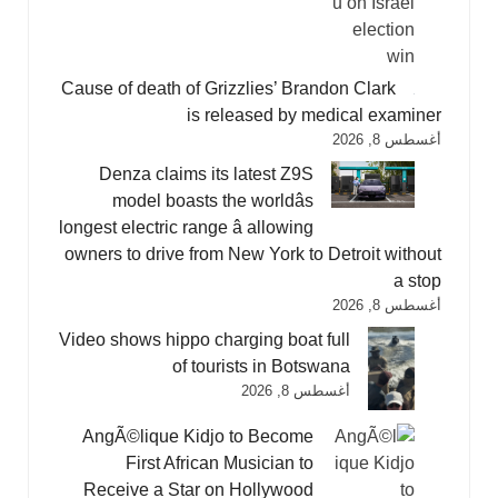
Cause of death of Grizzlies’ Brandon Clark
is released by medical examiner
أغسطس 8, 2026
Denza claims its latest Z9S
model boasts the worldâs
longest electric range â allowing
owners to drive from New York to Detroit without
a stop
أغسطس 8, 2026
Video shows hippo charging boat full
of tourists in Botswana
أغسطس 8, 2026
AngÃ©lique Kidjo to Become
First African Musician to
Receive a Star on Hollywood