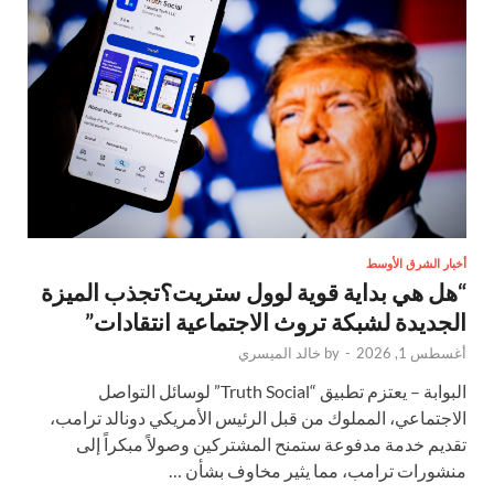
أخبار الشرق الأوسط
“هل هي بداية قوية لوول ستريت؟تجذب الميزة
الجديدة لشبكة تروث الاجتماعية انتقادات”
أغسطس 1, 2026
-
by
خالد الميسري
البوابة – يعتزم تطبيق “Truth Social” لوسائل التواصل
الاجتماعي، المملوك من قبل الرئيس الأمريكي دونالد ترامب،
تقديم خدمة مدفوعة ستمنح المشتركين وصولاً مبكراً إلى
منشورات ترامب، مما يثير مخاوف بشأن …