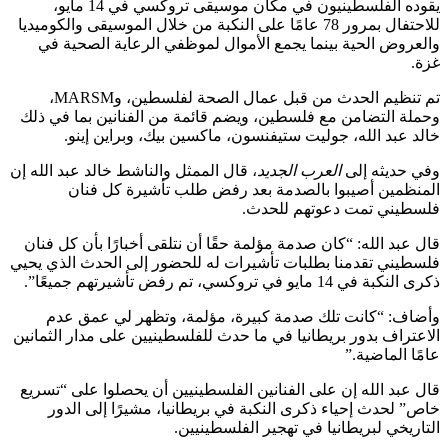
يقوده الفلسطينيون في مكان موسيقى تروكسي في 14 مايو،
للاحتفال بمرور 78 عامًا على النكبة من خلال الموسيقى والكوميديا
والعروض الحية بينما يجمع الأموال لموظفي الرعاية الصحية في
غزة.
تم تنظيم الحدث من قبل عمال الصحة لفلسطين، وMARSM،
وحملة التضامن مع فلسطين، ويضم قائمة من الفنانين بما في ذلك
خالد عبد الله، جوليت ستيفنسون، ماكسين بيك، وبراين إينو.
وفي حديثه إلى
العرب الجديد
، قال الممثل والناشط خالد عبد الله إن
المنظمين أصيبوا بالصدمة بعد رفض طلب تأشيرة كل فنان
فلسطيني تمت دعوتهم للحدث.
قال عبد الله: “كان صدمة مؤلمة حقًا أن نتلقى أخبارًا بأن كل فنان
فلسطيني تقدمنا بطلبات تأشيرات له للحضور إلى الحدث الذي يحيي
ذكرى النكبة في 14 مايو في تروكسي، تم رفض تأشيرتهم جميعًا”.
وأضاف: “كانت تلك صدمة كبيرة، مؤلمة، وتظهر لي عمق عدم
الاعتراف بدور بريطانيا في ما حدث للفلسطينيين على مدار الثمانين
عامًا الماضية.”
قال عبد الله إن على الفنانين الفلسطينيين أن يحصلوا على “تسريع
خاص” لحدث إحياء ذكرى النكبة في بريطانيا، مشيرًا إلى الدور
التاريخي لبريطانيا في تهجير الفلسطينيين.