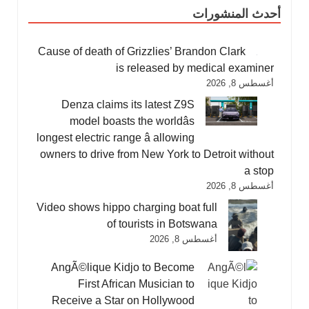
أحدث المنشورات
Cause of death of Grizzlies’ Brandon Clark
is released by medical examiner
أغسطس 8, 2026
Denza claims its latest Z9S
model boasts the worldâs
longest electric range â allowing
owners to drive from New York to Detroit without
a stop
أغسطس 8, 2026
Video shows hippo charging boat full
of tourists in Botswana
أغسطس 8, 2026
AngÃ©lique Kidjo to Become
First African Musician to
Receive a Star on Hollywood