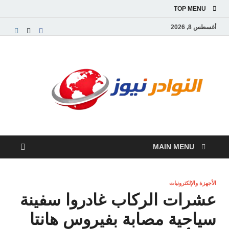
TOP MENU
أغسطس 8, 2026
النو
موقع
إخباري
نيوز
عربي
مستقل
ينقل
آخر
الأخبار
MAIN MENU
والتقارير
من
العالم
العربي
الأجهزة والإلكترونيات
والعالمي
عشرات الركاب غادروا سفينة
سياحية مصابة بفيروس هانتا