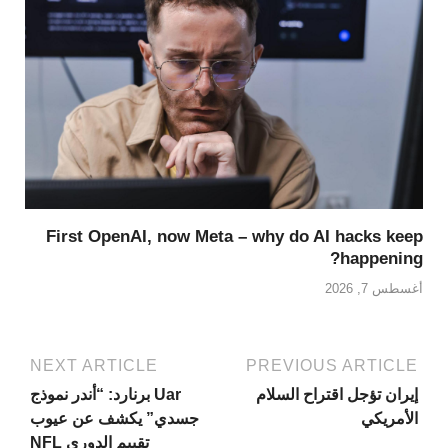
First OpenAI, now Meta – why do AI hacks keep
happening?
أغسطس 7, 2026
NEXT ARTICLE
PREVIOUS ARTICLE
إيران تؤجل اقتراح السلام
Uar برنارد: “أندر نموذج
الأمريكي
جسدي” يكشف عن عيوب
تقييم الدوري NFL