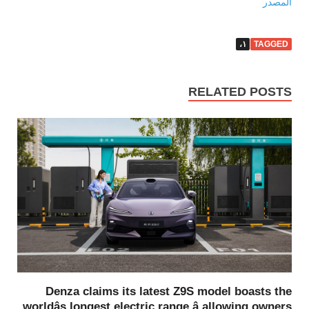
المصدر
١،
TAGGED
RELATED POSTS
Denza claims its latest Z9S model boasts the
worldâs longest electric range â allowing owners