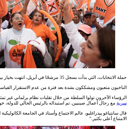
حملة الانتخابات، التي بدأت بسجل 35 مرشحًا في أبريل، انتهت بخيار بين مرشحين يمثلان فقط 29% من الأصوات.
الناخبون متعبون ومشككون بشدة بعد فترة من عدم الاستقرار القياسي حيث مرت بيرو بثمانية
الرؤساء الآخرون تولوا السلطة من خلال تقلبات نظام برلماني غير تمثيلي، وكان مع
سرية
مع رجال أعمال صينيين. تم استبداله بالرئيس الحالي للدولة، خوسيه ماريا
قال سانتياغو پيدراغليو، عالم الاجتماع وأستاذ في الجامعة الكاثوليكية
الامتناع أعلى بكثير.”