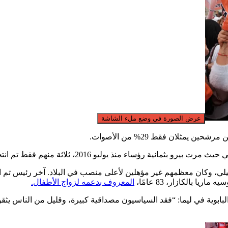
عرض الصورة في وضع ملء الشاشة
 رؤساء منذ يوليو 2016، ثلاثة منهم فقط تم انتخابهم.
ظمهم غير مؤهلين لأعلى منصب في البلاد. آخر رئيس تم الإطاحة به، خوسيه جيري، 39 
 بالكازار، 83 عامًا،
المعروف بدعمه لزواج الأطفال.
 البابوية في ليما: “فقد السياسيون مصداقية كبيرة، وقليل من الناس يثق