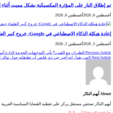
تم إطلاق النار على المؤثرة المكسيكية بشكل مميت أثناء ا
أغسطس 6, 2026
أغسطس 6, 2026
إعادة هيكلة الذكاء الاصطناعي في Google: خروج كبير العلماء جيف دين وتنازل ديميس هاسابيس عن منصب الرئيس التنفيذي لشركة DeepMind
أغسطس 5, 2026
أغسطس 5, 2026
تصفّح
Previous Article
الطيران مع القنب؟ تأتي التوجيهات الجديدة لإدارة أ
Next Article
لامي يقول إنه أخبر جي دي فانس أن تعليقاته حول نواك 
المقالات
About أيهم الندّار
أيهم الندّار صحفي مستقل يركز على تغطية القضايا السياسية العربية وا
View all posts by أيهم الندّار →