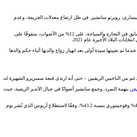
 اليساري، روبرتو سانشيز. في ظل ارتفاع معدلات الجريمة، وعدم
. بينما حصل سانشيز، الوزير السابق في التجارة والسياحة، على 12% من الأصوات، متفوقًا على
م تعيينها سيدة أولى بعد انهيار زواج والديها أثناء حكم والدها
بتهمة التمرد. وجمع سانشيز أصواتًا في جبال الأنديز الريفية، حيث
، مع سانشيز بنسبة 43.8% وفوجيموري بنسبة 43.2%، وفقًا لاستطلاع آربوس الذي نُشر يوم