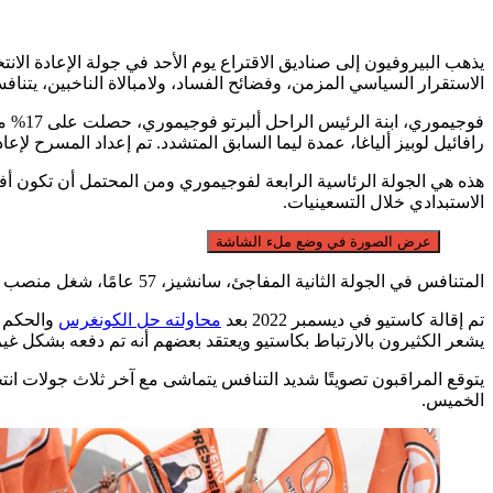
يذهب البيروفيون إلى صناديق الاقتراع يوم الأحد في جولة الإعادة الا
الاستقرار السياسي المزمن، وفضائح الفساد، ولامبالاة الناخبين، يتنا
فوجيموري، ابنة الرئيس الراحل ألبرتو فوجيموري، حصلت على 17% من الأصوات في
رافائيل لوبيز ألياغا، عمدة ليما السابق المتشدد. تم إعداد المسرح لإعادة تشكيلة أفقية مت polarized للأحزاب اليسارية واليمينية كما حد
هذه هي الجولة الرئاسية الرابعة لفوجيموري ومن المحتمل أن تكون أفض
الاستبدادي خلال التسعينيات.
عرض الصورة في وضع ملء الشاشة
المتنافس في الجولة الثانية المفاجئ، سانشيز، 57 عامًا، شغل منصب وزير للرئيس اليساري الشعبوي بيدرو كاستيو وقد ادعى إرثه، وجذب الدعم من الناخبين الريفيين – حتى أنه ارتدى قبعة سمبريرو الشهيرة له.
تم إقالة كاستيو في ديسمبر 2022 بعد
محاولته حل الكونغرس
والحكم بمراس
يشعر الكثيرون بالارتباط بكاستيو ويعتقد بعضهم أنه تم دفعه بشكل غ
يتوقع المراقبون تصويتًا شديد التنافس يتماشى مع آخر ثلاث جولات انت
الخميس.