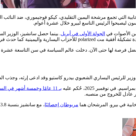
نتخابية التي تجمع مرشحة اليمين التقليدي، كيكو فوجيموري، ضد النائب
فسون ليصبحوا الرئيس التاسع لبيرو خلال عشرة أعوام.
الجولة الأولى في أبريل
ث في انتخابات البلاد الأخيرة عام 2021.
ل فرصة لها حتى الآن. دخلت عالم السياسة في سن التاسعة عشرة عندما ت
يم. في نوفمبر 2025، حُكم عليه
بـ 11 عامًا وخمسة أشهر في السجن
ير عادل للخروج من منصبه.
خابية في بيرو. المرشحان هما
مربوطان إحصائيًا