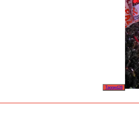
Tagged
2
8