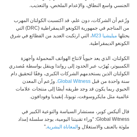
الجنسي واسع النطاق، والإعدام الملخص، والتعذيب.
وزُعم أن الشركات، دون علم، قد اكتسبت الكولتان المهرب
من المناجم في جمهورية الكونغو الديمقراطية (DRC) التي
يحتلها
ميليشيا M23
، التي ارتكبت العديد من الفظائع في شرق
الكونغو الديمقراطية.
الكولتان، الذي يعد حيوياً لانتاج الهواتف المحمولة وأجهزة
الكمبيوتر، يُهرّب عبر الحدود إلى رواندا وينقل بواسطة مُصدري
الكولتان الذين يستخدمهم الشركات الكبرى، وفقًا لتحقيق دام
سنة واحدة من قبل
Global Witness
. وزُعم أن المعدن
الحيوي ربما يكون قد وجد طريقه أيضًا إلى منتجات علامات
عالمية مثل مايكروسوفت، تويوتا، إنفيديا وفودافون.
قال أليكس كوبر، مستشار السياسة والتوعية الكبير في
Global Witness: “وراء تقنيتنا اليومية، يوجد سلسلة إمداد
ملوثة بالعنف والاستغلال و
المعاناة البشرية
.”