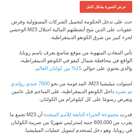
عرض الصورة بشكل كامل
حث على تدخل الحكومة لتحميل الشركات المسؤولية وفرض
عقوبات على الذين تتيح أنشطتهم المالية احتلال M23 الوحشي
لجزء كبير من شرق الكونغو الديمقراطية.
تأتي المعادن المنهوبة من موقع شاسع يعرف باسم روبايا،
الواقع في محافظة شمال كيفو في الكونغو الديمقراطية،
والذي يحتوي على حوالي
15% من كولتان العالم
.
استولت ميليشيا M23، المدعومة من نحو
7000 جندي رواندي
تم نشره
داخل الكونغو الديمقراطية، على المناجم قبل عامين
وتفرض رسومًا على كل كيلوغرام من الكولتان.
قدرت
مجموعة الخبراء التابعة للأمم المتحدة
أن M23 تجمع ما
يقرب من 600,000 جنيه إسترليني شهريًا من ضريبة الكولتان
في روبايا، وهو دخل يُستخدم لتمويل عمليات الميليشيا.